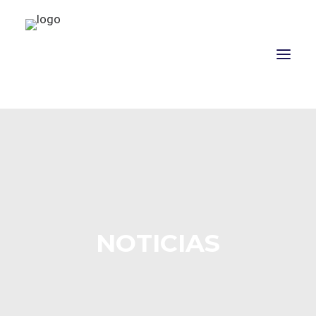
NOSOTROS
PROPÓSITO
PROYECTOS
ACTUALIDAD
NOTICIAS
ASOCIADOS
CONTACTO
CAMPAÑAS