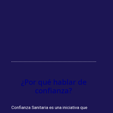
fuerte
Farmacovigilancia: La fuerza
invisible que nos protege
Podcast: Confianza Sanitaria
¿Por qué hablar de
confianza?
Confianza Sanitaria es una iniciativa que