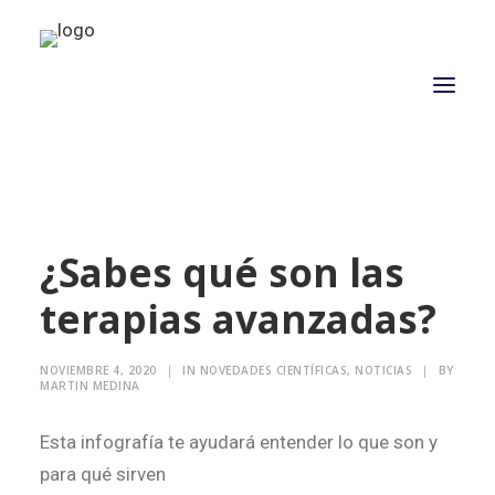
NOSOTROS
¿Sabes qué son las
PROPÓSITO
terapias avanzadas?
PROYECTOS
ACTUALIDAD
NOVIEMBRE 4, 2020
|
IN
NOVEDADES CIENTÍFICAS
,
NOTICIAS
|
BY
ASOCIADOS
MARTIN MEDINA
CONTACTO
Esta infografía te ayudará entender lo que son y
CAMPAÑAS
para qué sirven