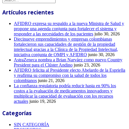
Artículos recientes
AFIDRO expresa su respaldo a la nueva Ministra de Salud y
propone una agenda conjunta para fortalecer el sistema y
responder a las necesidades de los pacientes
julio 30, 2026
Diecinueve emprendimientos y empresas colombianas
fortalecieron sus capacidades de gestión de la propiedad
intelectual gracias a la Clínica de la Propiedad Intelectual,
iniciativa conjunta de OMPI y AFIDRO
junio 30, 2026
AstraZeneca nombra a Brian Narváez como nuevo Country
President para el Clúster Andino
junio 23, 2026
AFIDRO felicita al Presidente electo Abelardo de la Espriella
y reafirma su compromiso con la salud de todos los
colombianos
junio 21, 2026
La confianza regulatoria podría reducir hasta en 90% los
costos a la evaluación de medicamentos innovadores y
multiplicar la capacidad de evaluación con los recursos
actuales
junio 19, 2026
Categorías
SIN CATEGORÍA