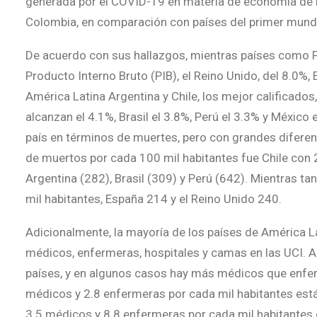
generada por el COVID-19 en materia de economía de la 
Colombia, en comparación con países del primer mund
De acuerdo con sus hallazgos, mientras países como Fr
Producto Interno Bruto (PIB), el Reino Unido, del 8.0%, 
América Latina Argentina y Chile, los mejor calificado
alcanzan el 4.1%, Brasil el 3.8%, Perú el 3.3% y México
país en términos de muertes, pero con grandes diferen
de muertos por cada 100 mil habitantes fue Chile con 
Argentina (282), Brasil (309) y Perú (642). Mientras t
mil habitantes, España 214 y el Reino Unido 240.
Adicionalmente, la mayoría de los países de América La
médicos, enfermeras, hospitales y camas en las UCI. A
países, y en algunos casos hay más médicos que enfer
médicos y 2.8 enfermeras por cada mil habitantes est
3.5 médicos y 8.8 enfermeras por cada mil habitantes 