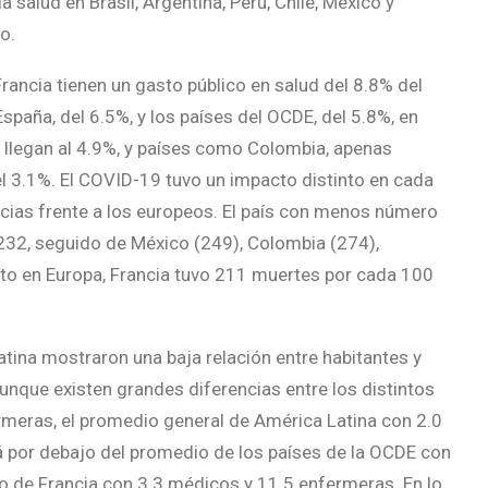
salud en Brasil, Argentina, Perú, Chile, México y
o.
ancia tienen un gasto público en salud del 8.8% del
España, del 6.5%, y los países del OCDE, del 5.8%, en
s, llegan al 4.9%, y países como Colombia, apenas
 el 3.1%. El COVID-19 tuvo un impacto distinto en cada
cias frente a los europeos. El país con menos número
232, seguido de México (249), Colombia (274),
anto en Europa, Francia tuvo 211 muertes por cada 100
tina mostraron una baja relación entre habitantes y
unque existen grandes diferencias entre los distintos
meras, el promedio general de América Latina con 2.0
á por debajo del promedio de los países de la OCDE con
o de Francia con 3.3 médicos y 11.5 enfermeras. En lo