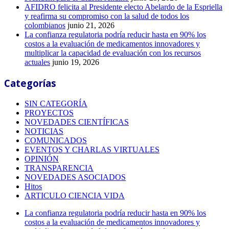
AFIDRO felicita al Presidente electo Abelardo de la Espriella
y reafirma su compromiso con la salud de todos los
colombianos
junio 21, 2026
La confianza regulatoria podría reducir hasta en 90% los
costos a la evaluación de medicamentos innovadores y
multiplicar la capacidad de evaluación con los recursos
actuales
junio 19, 2026
Categorías
SIN CATEGORÍA
PROYECTOS
NOVEDADES CIENTÍFICAS
NOTICIAS
COMUNICADOS
EVENTOS Y CHARLAS VIRTUALES
OPINIÓN
TRANSPARENCIA
NOVEDADES ASOCIADOS
Hitos
ARTICULO CIENCIA VIDA
La confianza regulatoria podría reducir hasta en 90% los
costos a la evaluación de medicamentos innovadores y