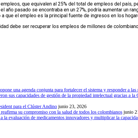
de empleos, que equivalen al 25% del total de empleos del país,
 el año pasado se encontraba en un 27%, podría aumentar un rang
 a que el empleo es la principal fuente de ingresos en los hoga
ridad debe ser recuperar los empleos de millones de colombianos,
one una agenda conjunta para fortalecer el sistema y responder a las 
 sus capacidades de gestión de la propiedad intelectual gracias a la C
ident para el Clúster Andino
junio 23, 2026
y reafirma su compromiso con la salud de todos los colombianos
junio 2
s a la evaluación de medicamentos innovadores y multiplicar la capacida