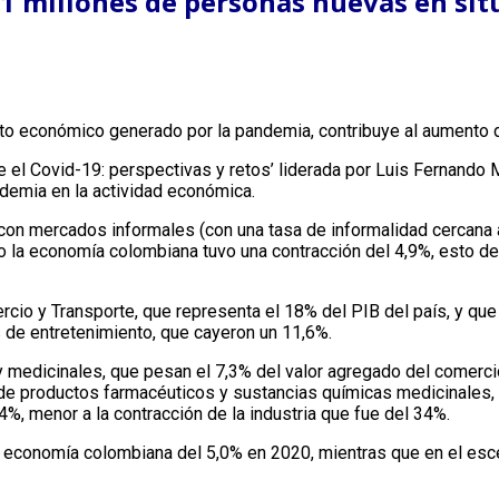
.1 millones de personas nuevas en sit
iento económico generado por la pandemia, contribuye al aumento
 el Covid-19: perspectivas y retos’ liderada por Luis Fernando Me
demia en la actividad económica.
 con mercados informales (con una tasa de informalidad cercana
 la economía colombiana tuvo una contracción del 4,9%, esto deb
o y Transporte, que representa el 18% del PIB del país, y que t
s de entretenimiento, que cayeron un 11,6%.
medicinales, que pesan el 7,3% del valor agregado del comercio 
 de productos farmacéuticos y sustancias químicas medicinales, 
4%, menor a la contracción de la industria que fue del 34%.
a economía colombiana del 5,0% en 2020, mientras que en el esce