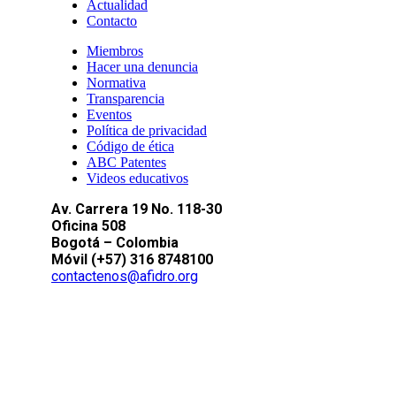
Actualidad
Contacto
Miembros
Hacer una denuncia
Normativa
Transparencia
Eventos
Política de privacidad
Código de ética
ABC Patentes
Videos educativos
Av. Carrera 19 No. 118-30
Oficina 508
Bogotá – Colombia
Móvil (+57) 316 8748100
contactenos@afidro.org