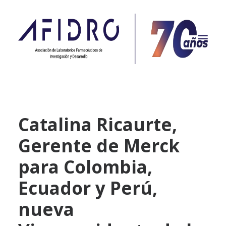
NOSOTROS
Catalina Ricaurte,
PROPÓSITO
Gerente de Merck
PROYECTOS
ACTUALIDAD
para Colombia,
ASOCIADOS
Ecuador y Perú,
CONTACTO
nueva
CAMPAÑAS