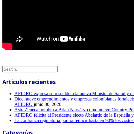
Artículos recientes
AFIDRO expresa su respaldo a la nueva Ministra de Salud y prop
Diecinueve emprendimientos y empresas colombianas fortalecieron
AFIDRO
junio 30, 2026
AstraZeneca nombra a Brian Narváez como nuevo Country Pres
AFIDRO felicita al Presidente electo Abelardo de la Espriella 
La confianza regulatoria podría reducir hasta en 90% los costo
Categorías