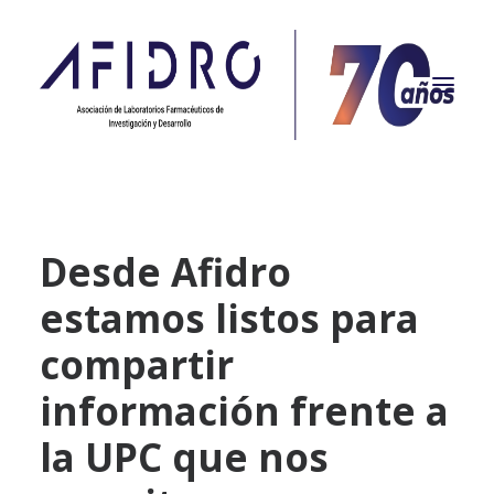
NOSOTROS
Desde Afidro
PROPÓSITO
estamos listos para
PROYECTOS
ACTUALIDAD
compartir
ASOCIADOS
información frente a
CONTACTO
la UPC que nos
CAMPAÑAS