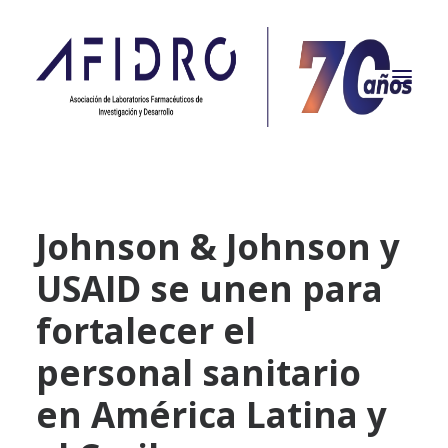
NOSOTROS
Johnson & Johnson y
PROPÓSITO
USAID se unen para
PROYECTOS
ACTUALIDAD
fortalecer el
ASOCIADOS
personal sanitario
CONTACTO
en América Latina y
CAMPAÑAS