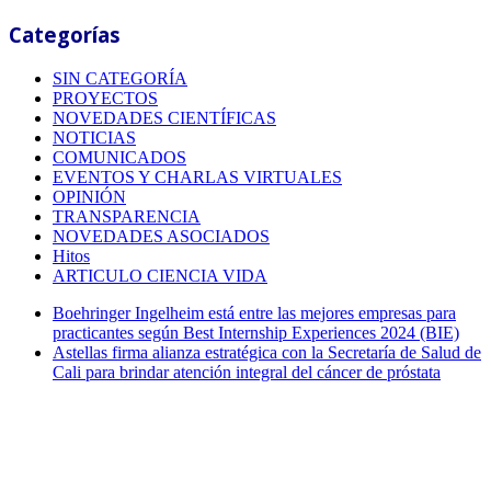
Categorías
SIN CATEGORÍA
PROYECTOS
NOVEDADES CIENTÍFICAS
NOTICIAS
COMUNICADOS
EVENTOS Y CHARLAS VIRTUALES
OPINIÓN
TRANSPARENCIA
NOVEDADES ASOCIADOS
Hitos
ARTICULO CIENCIA VIDA
Boehringer Ingelheim está entre las mejores empresas para
practicantes según Best Internship Experiences 2024 (BIE)
Astellas firma alianza estratégica con la Secretaría de Salud de
Cali para brindar atención integral del cáncer de próstata