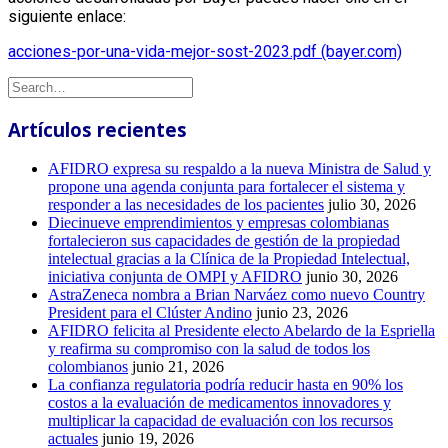
siguiente enlace:
acciones-por-una-vida-mejor-sost-2023.pdf (bayer.com)
Artículos recientes
AFIDRO expresa su respaldo a la nueva Ministra de Salud y
propone una agenda conjunta para fortalecer el sistema y
responder a las necesidades de los pacientes
julio 30, 2026
Diecinueve emprendimientos y empresas colombianas
fortalecieron sus capacidades de gestión de la propiedad
intelectual gracias a la Clínica de la Propiedad Intelectual,
iniciativa conjunta de OMPI y AFIDRO
junio 30, 2026
AstraZeneca nombra a Brian Narváez como nuevo Country
President para el Clúster Andino
junio 23, 2026
AFIDRO felicita al Presidente electo Abelardo de la Espriella
y reafirma su compromiso con la salud de todos los
colombianos
junio 21, 2026
La confianza regulatoria podría reducir hasta en 90% los
costos a la evaluación de medicamentos innovadores y
multiplicar la capacidad de evaluación con los recursos
actuales
junio 19, 2026