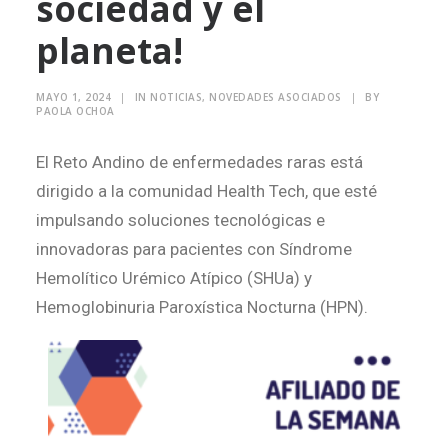
sociedad y el
planeta!
Search
MAYO 1, 2024
|
IN
NOTICIAS
,
NOVEDADES ASOCIADOS
|
BY
PAOLA OCHOA
El Reto Andino de enfermedades raras está
dirigido a la comunidad Health Tech, que esté
impulsando soluciones tecnológicas e
innovadoras para pacientes con Síndrome
Hemolítico Urémico Atípico (SHUa) y
Hemoglobinuria Paroxística Nocturna (HPN).