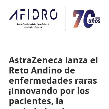
NOSOTROS
AstraZeneca lanza el
PROPÓSITO
Reto Andino de
PROYECTOS
ACTUALIDAD
enfermedades raras
ASOCIADOS
¡Innovando por los
CONTACTO
pacientes, la
CAMPAÑAS