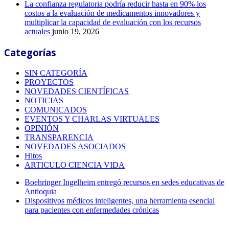
La confianza regulatoria podría reducir hasta en 90% los
costos a la evaluación de medicamentos innovadores y
multiplicar la capacidad de evaluación con los recursos
actuales
junio 19, 2026
Categorías
SIN CATEGORÍA
PROYECTOS
NOVEDADES CIENTÍFICAS
NOTICIAS
COMUNICADOS
EVENTOS Y CHARLAS VIRTUALES
OPINIÓN
TRANSPARENCIA
NOVEDADES ASOCIADOS
Hitos
ARTICULO CIENCIA VIDA
Boehringer Ingelheim entregó recursos en sedes educativas de
Antioquia
Dispositivos médicos inteligentes, una herramienta esencial
para pacientes con enfermedades crónicas