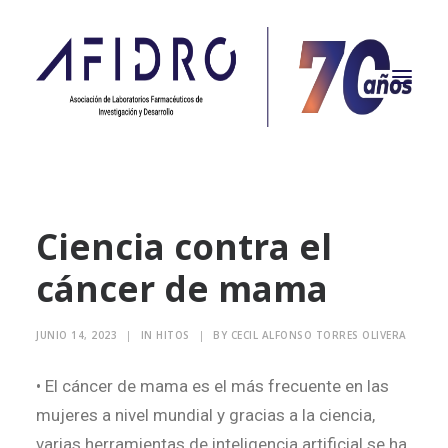
NOSOTROS
Ciencia contra el
PROPÓSITO
cáncer de mama
PROYECTOS
ACTUALIDAD
JUNIO 14, 2023
|
IN
HITOS
|
BY
CECIL ALFONSO TORRES OLIVERA
ASOCIADOS
CONTACTO
• El cáncer de mama es el más frecuente en las
mujeres a nivel mundial y gracias a la ciencia,
CAMPAÑAS
varias herramientas de inteligencia artificial se ha