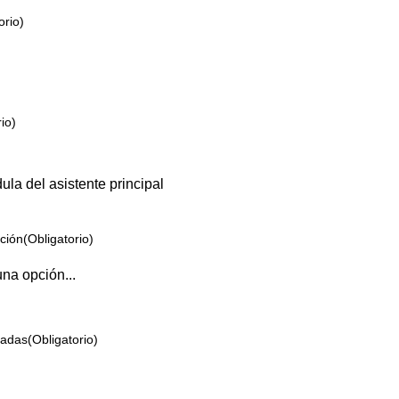
orio)
io)
la del asistente principal
ción
(Obligatorio)
radas
(Obligatorio)